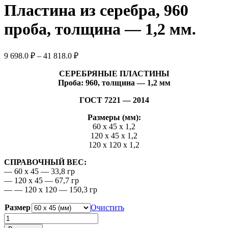
Пластина из серебра, 960
проба, толщина — 1,2 мм.
Диапазон
9 698.0
₽
–
41 818.0
₽
цен:
9
СЕРЕБРЯНЫЕ ПЛАСТИНЫ
Проба: 960, толщина — 1,2 мм
698.0 ₽
–
ГОСТ 7221 — 2014
41
818.0 ₽
Размеры (мм):
60 х 45 х 1,2
120 х 45 х 1,2
120 х 120 х 1,2
СПРАВОЧНЫЙ ВЕС:
— 60 х 45 — 33,8 гр
— 120 х 45 — 67,7 гр
— — 120 х 120 — 150,3 гр
Размер
Очистить
Количество
товара