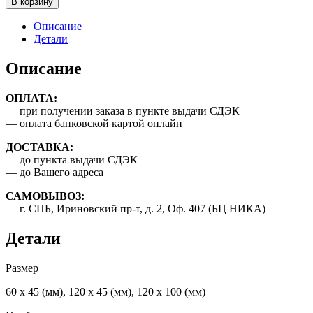
В корзину
Пластина
из
Описание
серебра,
Детали
960
проба,
Описание
толщина
-
ОПЛАТА:
1,2
— при получении заказа в пункте выдачи СДЭК
мм.
— оплата банковской картой онлайн
ДОСТАВКА:
— до пункта выдачи СДЭК
— до Вашего адреса
САМОВЫВОЗ:
— г. СПБ, Ириновский пр-т, д. 2, Оф. 407 (БЦ НИКА)
Детали
Размер
60 х 45 (мм), 120 х 45 (мм), 120 х 100 (мм)