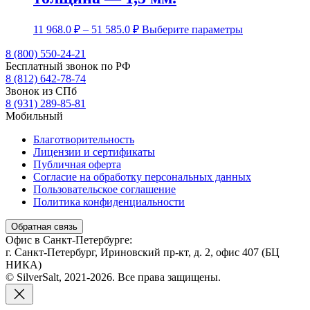
Диапазон
Этот
11 968.0
₽
–
51 585.0
₽
Выберите параметры
цен:
товар
11
имеет
8 (800) 550-24-21
несколько
Бесплатный звонок по РФ
968.0 ₽
вариаций.
8 (812) 642-78-74
–
Опции
Звонок из СПб
51
можно
8 (931) 289-85-81
585.0 ₽
выбрать
Мобильный
на
странице
Благотворительность
товара.
Лицензии и сертификаты
Публичная оферта
Согласие на обработку персональных данных
Пользовательское соглашение
Политика конфиденциальности
Обратная связь
Офис в Санкт-Петербурге:
г. Санкт-Петербург, Ириновский пр-кт, д. 2, офис 407 (БЦ
НИКА)
© SilverSalt, 2021-2026. Все права защищены.