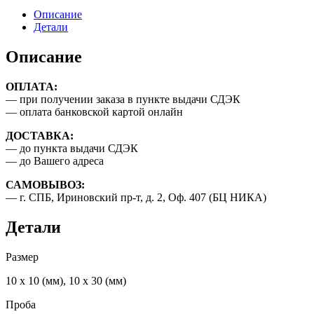
из
Описание
золота,
Детали
585
проба,
Описание
толщина
-
ОПЛАТА:
0,8
— при получении заказа в пункте выдачи СДЭК
мм.
— оплата банковской картой онлайн
ДОСТАВКА:
— до пункта выдачи СДЭК
— до Вашего адреса
САМОВЫВОЗ:
— г. СПБ, Ириновский пр-т, д. 2, Оф. 407 (БЦ НИКА)
Детали
Размер
10 х 10 (мм), 10 х 30 (мм)
Проба