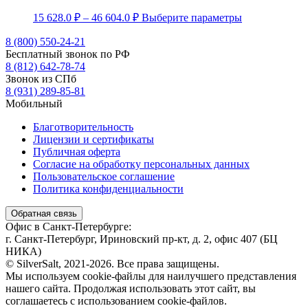
Диапазон
Этот
15 628.0
₽
–
46 604.0
₽
Выберите параметры
цен:
товар
15
имеет
8 (800) 550-24-21
несколько
Бесплатный звонок по РФ
628.0 ₽
вариаций.
8 (812) 642-78-74
–
Опции
Звонок из СПб
46
можно
8 (931) 289-85-81
604.0 ₽
выбрать
Мобильный
на
странице
Благотворительность
товара.
Лицензии и сертификаты
Публичная оферта
Согласие на обработку персональных данных
Пользовательское соглашение
Политика конфиденциальности
Обратная связь
Офис в Санкт-Петербурге:
г. Санкт-Петербург, Ириновский пр-кт, д. 2, офис 407 (БЦ
НИКА)
© SilverSalt, 2021-2026. Все права защищены.
Мы используем cookie-файлы для наилучшего представления
нашего сайта. Продолжая использовать этот сайт, вы
соглашаетесь с использованием cookie-файлов.