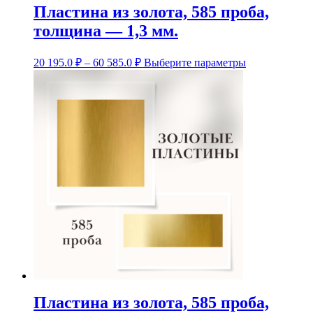
Пластина из золота, 585 проба,
толщина — 1,3 мм.
Диапазон
Этот
20 195.0
₽
–
60 585.0
₽
Выберите параметры
цен:
товар
20
имеет
несколько
195.0 ₽
вариаций.
–
Опции
60
можно
585.0 ₽
выбрать
на
странице
товара.
Пластина из золота, 585 проба,