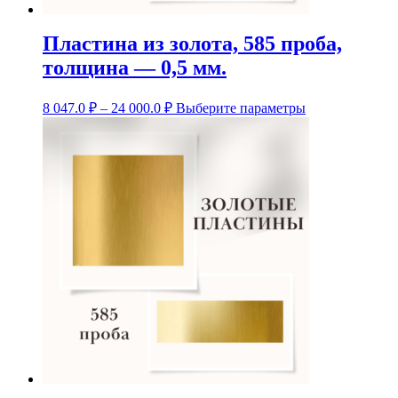
Пластина из золота, 585 проба,
толщина — 0,5 мм.
Диапазон
Этот
8 047.0
₽
–
24 000.0
₽
Выберите параметры
цен:
товар
8
имеет
несколько
047.0 ₽
вариаций.
–
Опции
24
можно
000.0 ₽
выбрать
на
странице
товара.