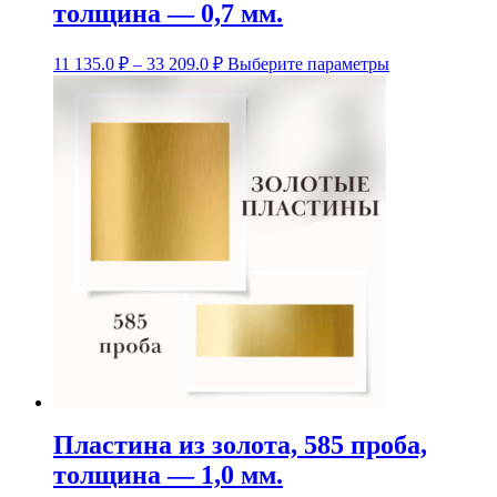
толщина — 0,7 мм.
Диапазон
Этот
11 135.0
₽
–
33 209.0
₽
Выберите параметры
цен:
товар
11
имеет
несколько
135.0 ₽
вариаций.
–
Опции
33
можно
209.0 ₽
выбрать
на
странице
товара.
Пластина из золота, 585 проба,
толщина — 1,0 мм.