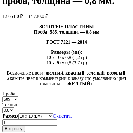
проба, толщина — 0,8 мм.
Диапазон
12 651.0
₽
–
37 730.0
₽
цен:
12
ЗОЛОТЫЕ ПЛАСТИНЫ
Проба: 585, толщина — 0,8 мм
651.0 ₽
–
ГОСТ 7221 — 2014
37
730.0 ₽
Размеры (мм):
10 х 10 х 0,8 (1,2 гр)
10 х 30 х 0,8 (3,7 гр)
Возможные цвета:
желтый
,
красный
,
зеленый
,
розовый
.
Укажите цвет в комментарии к заказу (по умолчанию цвет
пластины —
ЖЕЛТЫЙ
).
Проба
Толщина
Размер
Очистить
Количество
товара
В корзину
Пластина