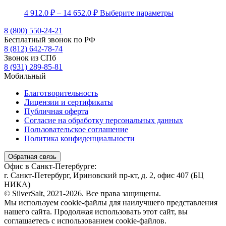
Диапазон
Этот
4 912.0
₽
–
14 652.0
₽
Выберите параметры
цен:
товар
4
имеет
8 (800) 550-24-21
несколько
Бесплатный звонок по РФ
912.0 ₽
вариаций.
8 (812) 642-78-74
–
Опции
Звонок из СПб
14
можно
8 (931) 289-85-81
652.0 ₽
выбрать
Мобильный
на
странице
Благотворительность
товара.
Лицензии и сертификаты
Публичная оферта
Согласие на обработку персональных данных
Пользовательское соглашение
Политика конфиденциальности
Обратная связь
Офис в Санкт-Петербурге:
г. Санкт-Петербург, Ириновский пр-кт, д. 2, офис 407 (БЦ
НИКА)
© SilverSalt, 2021-2026. Все права защищены.
Мы используем cookie-файлы для наилучшего представления
нашего сайта. Продолжая использовать этот сайт, вы
соглашаетесь с использованием cookie-файлов.