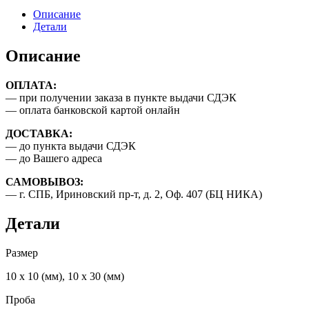
из
Описание
золота,
Детали
585
проба,
Описание
толщина
-
ОПЛАТА:
1,3
— при получении заказа в пункте выдачи СДЭК
мм.
— оплата банковской картой онлайн
ДОСТАВКА:
— до пункта выдачи СДЭК
— до Вашего адреса
САМОВЫВОЗ:
— г. СПБ, Ириновский пр-т, д. 2, Оф. 407 (БЦ НИКА)
Детали
Размер
10 х 10 (мм), 10 х 30 (мм)
Проба