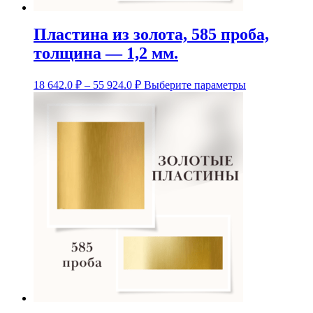
Пластина из золота, 585 проба,
толщина — 1,2 мм.
Диапазон
Этот
18 642.0
₽
–
55 924.0
₽
Выберите параметры
цен:
товар
18
имеет
несколько
642.0 ₽
вариаций.
–
Опции
55
можно
924.0 ₽
выбрать
на
странице
товара.