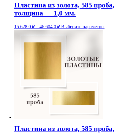
Пластина из золота, 585 проба,
толщина — 1,0 мм.
Диапазон
Этот
15 628.0
₽
–
46 604.0
₽
Выберите параметры
цен:
товар
15
имеет
несколько
628.0 ₽
вариаций.
–
Опции
46
можно
604.0 ₽
выбрать
на
странице
товара.
Пластина из золота, 585 проба,