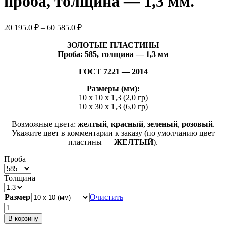
проба, толщина — 1,3 мм.
Диапазон
20 195.0
₽
–
60 585.0
₽
цен:
20
ЗОЛОТЫЕ ПЛАСТИНЫ
Проба: 585, толщина — 1,3 мм
195.0 ₽
–
ГОСТ 7221 — 2014
60
585.0 ₽
Размеры (мм):
10 х 10 х 1,3 (2,0 гр)
10 х 30 х 1,3 (6,0 гр)
Возможные цвета:
желтый
,
красный
,
зеленый
,
розовый
.
Укажите цвет в комментарии к заказу (по умолчанию цвет
пластины —
ЖЕЛТЫЙ
).
Проба
Толщина
Размер
Очистить
Количество
товара
В корзину
Пластина