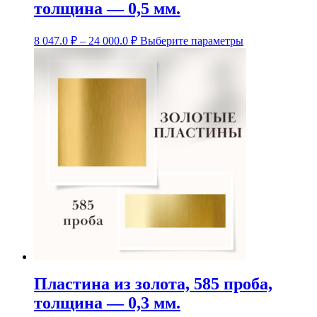
толщина — 0,5 мм.
Диапазон
Этот
8 047.0
₽
–
24 000.0
₽
Выберите параметры
цен:
товар
8
имеет
несколько
047.0 ₽
вариаций.
–
Опции
24
можно
000.0 ₽
выбрать
на
странице
товара.
Пластина из золота, 585 проба,
толщина — 0,3 мм.