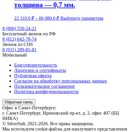
толщина — 0,7 мм.
Диапазон
Этот
22 110.0
₽
–
66 080.0
₽
Выберите параметры
цен:
товар
22
имеет
8 (800) 550-24-21
несколько
Бесплатный звонок по РФ
110.0 ₽
вариаций.
8 (812) 642-78-74
–
Опции
Звонок из СПб
66
можно
8 (931) 289-85-81
080.0 ₽
выбрать
Мобильный
на
странице
Благотворительность
товара.
Лицензии и сертификаты
Публичная оферта
Согласие на обработку персональных данных
Пользовательское соглашение
Политика конфиденциальности
Обратная связь
Офис в Санкт-Петербурге:
г. Санкт-Петербург, Ириновский пр-кт, д. 2, офис 407 (БЦ
НИКА)
© SilverSalt, 2021-2026. Все права защищены.
Мы используем cookie-файлы для наилучшего представления