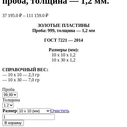
проба, толщина — 1,2 мм.
Диапазон
37 195.0
₽
–
111 159.0
₽
цен:
37
ЗОЛОТЫЕ ПЛАСТИНЫ
Проба: 999, толщина — 1,2 мм
195.0 ₽
–
ГОСТ 7221 — 2014
111
159.0 ₽
Размеры (мм):
10 х 10 х 1,2
10 х 30 х 1,2
СПРАВОЧНЫЙ ВЕС:
— 10 х 10 — 2,3 гр
— 10 х 30 — 7,0 гр
Проба
Толщина
Размер
Очистить
Количество
товара
В корзину
Пластина