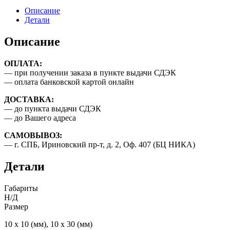
из
Описание
золота,
Детали
999
проба,
Описание
толщина
-
ОПЛАТА:
1,2
— при получении заказа в пункте выдачи СДЭК
мм.
— оплата банковской картой онлайн
ДОСТАВКА:
— до пункта выдачи СДЭК
— до Вашего адреса
САМОВЫВОЗ:
— г. СПБ, Ириновский пр-т, д. 2, Оф. 407 (БЦ НИКА)
Детали
Габариты
Н/Д
Размер
10 х 10 (мм), 10 х 30 (мм)