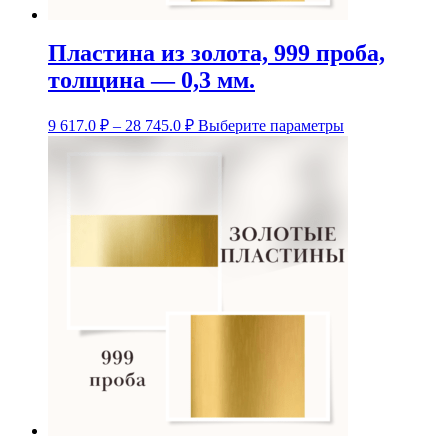
Пластина из золота, 999 проба,
толщина — 0,3 мм.
Диапазон
Этот
9 617.0
₽
–
28 745.0
₽
Выберите параметры
цен:
товар
9
имеет
несколько
617.0 ₽
вариаций.
–
Опции
28
можно
745.0 ₽
выбрать
на
странице
товара.