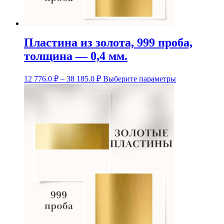
Пластина из золота, 999 проба,
толщина — 0,4 мм.
Диапазон
Этот
12 776.0
₽
–
38 185.0
₽
Выберите параметры
цен:
товар
12
имеет
несколько
776.0 ₽
вариаций.
–
Опции
38
можно
185.0 ₽
выбрать
на
странице
товара.