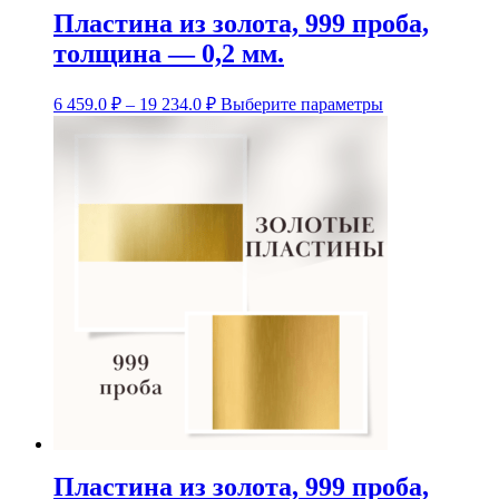
Пластина из золота, 999 проба,
толщина — 0,2 мм.
Диапазон
Этот
6 459.0
₽
–
19 234.0
₽
Выберите параметры
цен:
товар
6
имеет
несколько
459.0 ₽
вариаций.
–
Опции
19
можно
234.0 ₽
выбрать
на
странице
товара.
Пластина из золота, 999 проба,