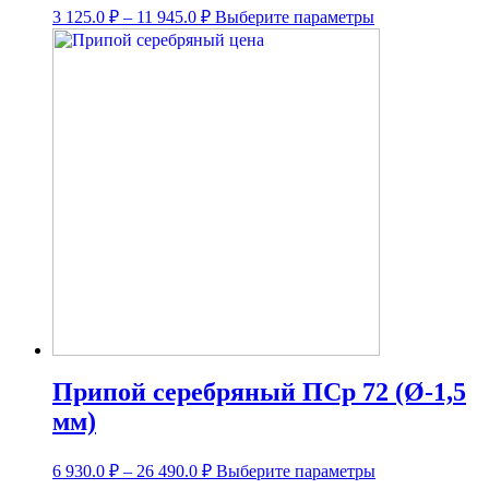
Диапазон
Этот
3 125.0
₽
–
11 945.0
₽
Выберите параметры
цен:
товар
3
имеет
несколько
125.0 ₽
вариаций.
–
Опции
11
можно
945.0 ₽
выбрать
на
странице
товара.
Припой серебряный ПСр 72 (Ø-1,5
мм)
Диапазон
Этот
6 930.0
₽
–
26 490.0
₽
Выберите параметры
цен:
товар