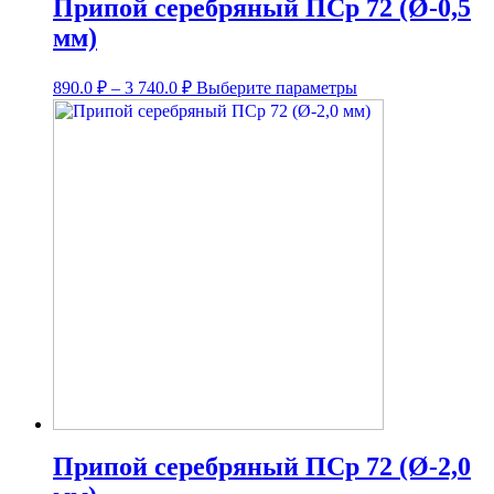
Припой серебряный ПСр 72 (Ø-0,5
мм)
Диапазон
Этот
890.0
₽
–
3 740.0
₽
Выберите параметры
цен:
товар
имеет
890.0 ₽
несколько
–
вариаций.
3
Опции
740.0 ₽
можно
выбрать
на
странице
товара.
Припой серебряный ПСр 72 (Ø-2,0