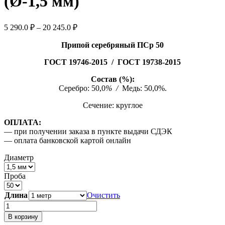
(Ø-1,5 мм)
Диапазон
5 290.0
₽
–
20 245.0
₽
цен:
5
Припой серебряный ПСр 50
290.0 ₽
ГОСТ 19746-2015 /
ГОСТ 19738-2015
–
20
Состав (%):
245.0 ₽
Серебро: 50,0
% /
Медь: 50,0%.
Сечение: круглое
ОПЛАТА:
— при получении заказа в пункте выдачи СДЭК
— оплата банковской картой онлайн
Диаметр
Проба
Длина
Очистить
Количество
товара
В корзину
Припой