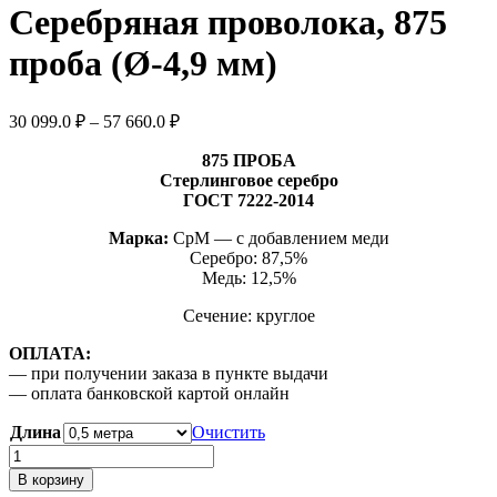
Серебряная проволока, 875
проба (Ø-4,9 мм)
Диапазон
30 099.0
₽
–
57 660.0
₽
цен:
30
875 ПРОБА
Стерлинговое серебро
099.0 ₽
ГОСТ 7222-2014
–
57
Марка:
СрМ — с добавлением меди
660.0 ₽
Серебро: 87,5%
Медь: 12,5%
Сечение: круглое
ОПЛАТА:
— при получении заказа в пункте выдачи
— оплата банковской картой онлайн
Длина
Очистить
Количество
товара
В корзину
Серебряная