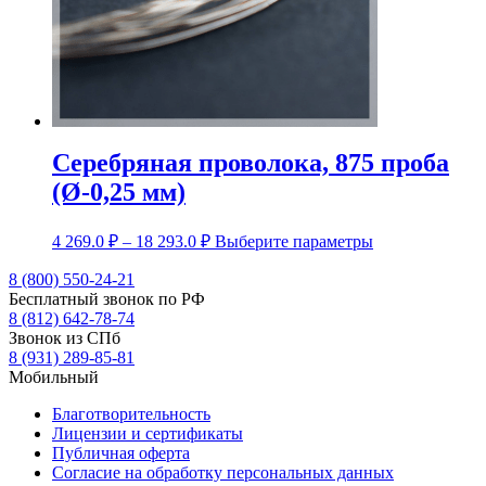
Серебряная проволока, 875 проба
(Ø-0,25 мм)
Диапазон
Этот
4 269.0
₽
–
18 293.0
₽
Выберите параметры
цен:
товар
4
имеет
8 (800) 550-24-21
несколько
Бесплатный звонок по РФ
269.0 ₽
вариаций.
8 (812) 642-78-74
–
Опции
Звонок из СПб
18
можно
8 (931) 289-85-81
293.0 ₽
выбрать
Мобильный
на
странице
Благотворительность
товара.
Лицензии и сертификаты
Публичная оферта
Согласие на обработку персональных данных