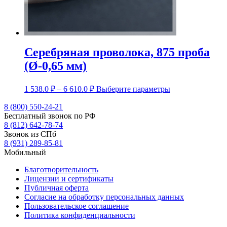
Серебряная проволока, 875 проба
(Ø-0,65 мм)
Диапазон
Этот
1 538.0
₽
–
6 610.0
₽
Выберите параметры
цен:
товар
1
имеет
8 (800) 550-24-21
несколько
Бесплатный звонок по РФ
538.0 ₽
вариаций.
8 (812) 642-78-74
–
Опции
Звонок из СПб
6
можно
8 (931) 289-85-81
610.0 ₽
выбрать
Мобильный
на
странице
Благотворительность
товара.
Лицензии и сертификаты
Публичная оферта
Согласие на обработку персональных данных
Пользовательское соглашение
Политика конфиденциальности