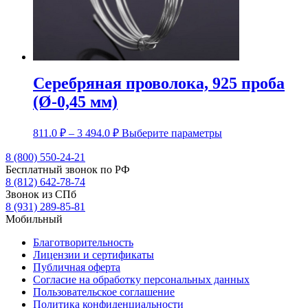
Серебряная проволока, 925 проба
(Ø-0,45 мм)
Диапазон
Этот
811.0
₽
–
3 494.0
₽
Выберите параметры
цен:
товар
имеет
8 (800) 550-24-21
811.0 ₽
несколько
Бесплатный звонок по РФ
–
вариаций.
8 (812) 642-78-74
3
Опции
Звонок из СПб
494.0 ₽
можно
8 (931) 289-85-81
выбрать
Мобильный
на
странице
Благотворительность
товара.
Лицензии и сертификаты
Публичная оферта
Согласие на обработку персональных данных
Пользовательское соглашение
Политика конфиденциальности