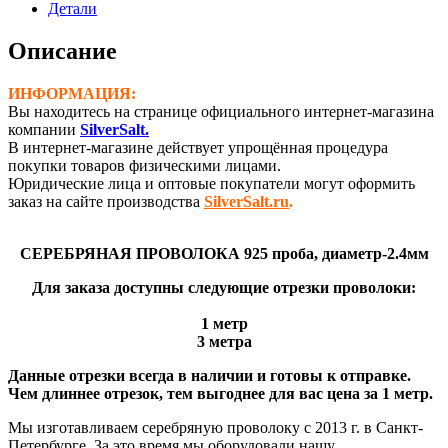
925
Детали
проба
(Ø-2,4
Описание
мм)
ИНФОРМАЦИЯ:
Вы находитесь на странице официального интернет-магазина
компании
SilverSalt.
В интернет-магазине действует упрощённая процедура
покупки товаров физическими лицами.
Юридические лица и оптовые покупатели могут оформить
заказ на сайте производства
SilverSalt.ru
.
СЕРЕБРЯНАЯ ПРОВОЛОКА 925 проба, диаметр-2.4мм
Для заказа доступны следующие отрезки проволоки:
1 метр
3 метра
Данные отрезки всегда в наличии и готовы к отправке.
Чем длиннее отрезок, тем выгоднее для вас цена за 1 метр.
Мы изготавливаем серебряную проволоку с 2013 г. в Санкт-
Петербурге. За это время мы оборудовали нашу