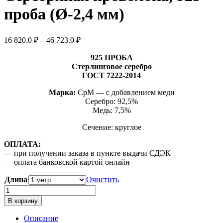
проба (Ø-2,4 мм)
Диапазон
16 820.0
₽
–
46 723.0
₽
цен:
16
925 ПРОБА
Стерлинговое серебро
820.0 ₽
ГОСТ 7222-2014
–
46
Марка:
СрМ — с добавлением меди
723.0 ₽
Серебро: 92,5%
Медь: 7,5%
Сечение: круглое
ОПЛАТА:
— при получении заказа в пункте выдачи СДЭК
— оплата банковской картой онлайн
Длина
Очистить
Количество
товара
В корзину
Серебряная
проволока,
Описание