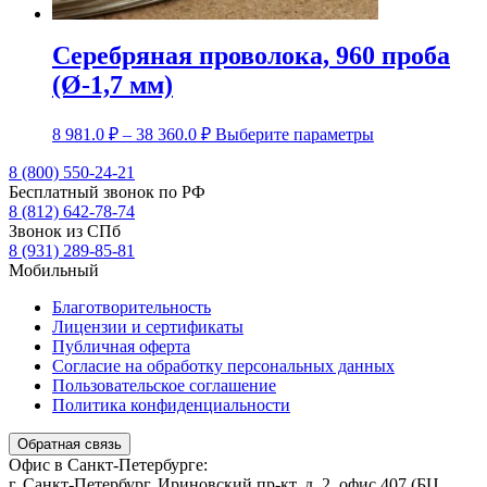
Серебряная проволока, 960 проба
(Ø-1,7 мм)
Диапазон
Этот
8 981.0
₽
–
38 360.0
₽
Выберите параметры
цен:
товар
8
имеет
8 (800) 550-24-21
несколько
Бесплатный звонок по РФ
981.0 ₽
вариаций.
8 (812) 642-78-74
–
Опции
Звонок из СПб
38
можно
8 (931) 289-85-81
360.0 ₽
выбрать
Мобильный
на
странице
Благотворительность
товара.
Лицензии и сертификаты
Публичная оферта
Согласие на обработку персональных данных
Пользовательское соглашение
Политика конфиденциальности
Обратная связь
Офис в Санкт-Петербурге:
г. Санкт-Петербург, Ириновский пр-кт, д. 2, офис 407 (БЦ