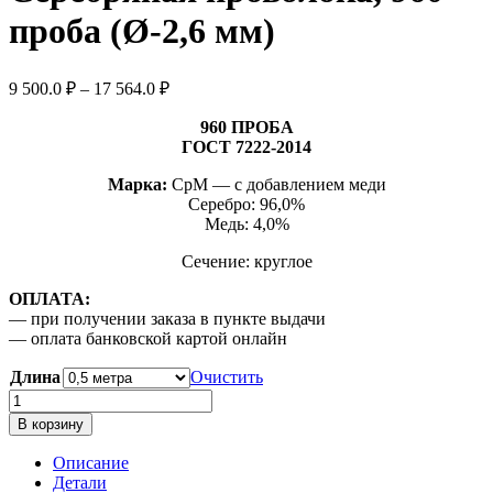
проба (Ø-2,6 мм)
Диапазон
9 500.0
₽
–
17 564.0
₽
цен:
9
960 ПРОБА
500.0 ₽
ГОСТ 7222-2014
–
Марка:
СрМ — с добавлением меди
17
Серебро: 96,0%
564.0 ₽
Медь: 4,0%
Сечение: круглое
ОПЛАТА:
— при получении заказа в пункте выдачи
— оплата банковской картой онлайн
Длина
Очистить
Количество
товара
В корзину
Серебряная
проволока,
Описание
960
Детали