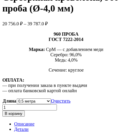
проба (Ø-4,0 мм)
Диапазон
20 756.0
₽
–
39 787.0
₽
цен:
20
960 ПРОБА
756.0 ₽
ГОСТ 7222-2014
–
Марка:
СрМ — с добавлением меди
39
Серебро: 96,0%
787.0 ₽
Медь: 4,0%
Сечение: круглое
ОПЛАТА:
— при получении заказа в пункте выдачи
— оплата банковской картой онлайн
Длина
Очистить
Количество
товара
В корзину
Серебряная
проволока,
Описание
960
Детали