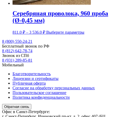
Серебряная проволока, 960 проба
(Ø-0,45 мм)
Диапазон
Этот
811.0
₽
–
3 536.0
₽
Выберите параметры
цен:
товар
имеет
8 (800) 550-24-21
811.0 ₽
несколько
Бесплатный звонок по РФ
–
вариаций.
8 (812) 642-78-74
3
Опции
Звонок из СПб
536.0 ₽
можно
8 (931) 289-85-81
выбрать
Мобильный
на
странице
Благотворительность
товара.
Лицензии и сертификаты
Публичная оферта
Согласие на обработку персональных данных
Пользовательское соглашение
Политика конфиденциальности
Обратная связь
Офис в Санкт-Петербурге:
г. Санкт-Петербург, Ириновский пр-кт, д. 2, офис 407 (БЦ