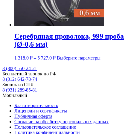
Серебряная проволока, 999 проба
(Ø-0,6 мм)
Диапазон
Этот
1 318.0
₽
–
5 727.0
₽
Выберите параметры
цен:
товар
1
имеет
8 (800) 550-24-21
несколько
Бесплатный звонок по РФ
318.0 ₽
вариаций.
8 (812) 642-78-74
–
Опции
Звонок из СПб
5
можно
8 (931) 289-85-81
727.0 ₽
выбрать
Мобильный
на
странице
Благотворительность
товара.
Лицензии и сертификаты
Публичная оферта
Согласие на обработку персональных данных
Пользовательское соглашение
Политика конфиденциальности