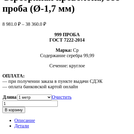
проба (Ø-1,7 мм)
Диапазон
8 981.0
₽
–
38 360.0
₽
цен:
8
999 ПРОБА
981.0 ₽
ГОСТ 7222-2014
–
Марка:
Ср
38
Содержание серебра 99,99
360.0 ₽
Сечение: круглое
ОПЛАТА:
— при получении заказа в пункте выдачи СДЭК
— оплата банковской картой онлайн
Длина
Очистить
Количество
товара
В корзину
Серебряная
проволока,
Описание
999
Детали
проба