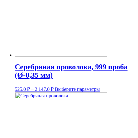
Серебряная проволока, 999 проба
(Ø-0,35 мм)
Диапазон
Этот
525.0
₽
–
2 147.0
₽
Выберите параметры
цен:
товар
имеет
525.0 ₽
несколько
–
вариаций.
2
Опции
147.0 ₽
можно
выбрать
на
странице