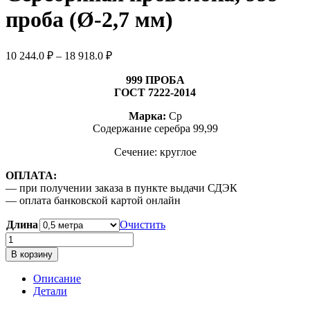
проба (Ø-2,7 мм)
Диапазон
10 244.0
₽
–
18 918.0
₽
цен:
10
999 ПРОБА
244.0 ₽
ГОСТ 7222-2014
–
Марка:
Ср
18
Содержание серебра 99,99
918.0 ₽
Сечение: круглое
ОПЛАТА:
— при получении заказа в пункте выдачи СДЭК
— оплата банковской картой онлайн
Длина
Очистить
Количество
товара
В корзину
Серебряная
проволока,
Описание
999
Детали
проба