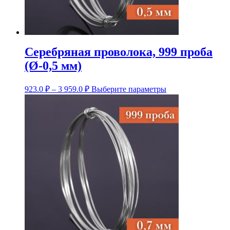
Серебряная проволока, 999 проба
(Ø-0,5 мм)
Диапазон
Этот
923.0
₽
–
3 959.0
₽
Выберите параметры
цен:
товар
имеет
923.0 ₽
несколько
–
вариаций.
3
Опции
959.0 ₽
можно
выбрать
на
странице
товара.