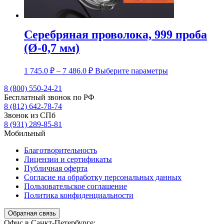
Серебряная проволока, 999 проба
(Ø-0,7 мм)
Диапазон
Этот
1 745.0
₽
–
7 486.0
₽
Выберите параметры
цен:
товар
1
имеет
8 (800) 550-24-21
несколько
Бесплатный звонок по РФ
745.0 ₽
вариаций.
8 (812) 642-78-74
–
Опции
Звонок из СПб
7
можно
8 (931) 289-85-81
486.0 ₽
выбрать
Мобильный
на
странице
Благотворительность
товара.
Лицензии и сертификаты
Публичная оферта
Согласие на обработку персональных данных
Пользовательское соглашение
Политика конфиденциальности
Обратная связь
Офис в Санкт-Петербурге: