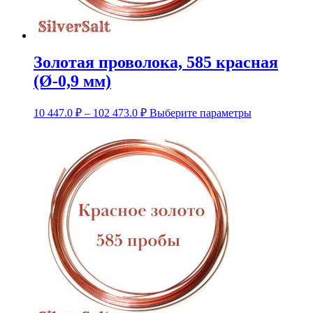
Золотая проволока, 585 красная
(Ø-0,9 мм)
Диапазон
Этот
10 447.0
₽
–
102 473.0
₽
Выберите параметры
цен:
товар
10
имеет
несколько
447.0 ₽
вариаций.
–
Опции
102
можно
473.0 ₽
выбрать
на
странице
товара.