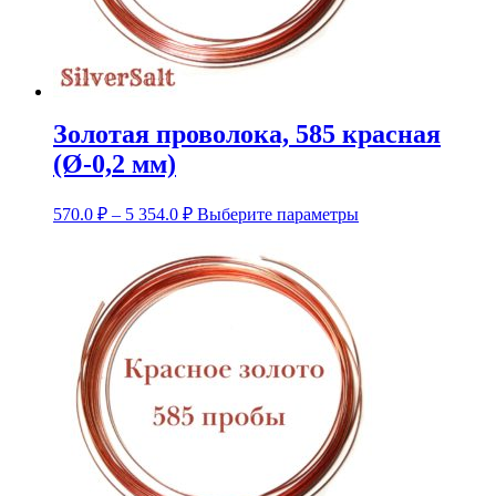
Золотая проволока, 585 красная
(Ø-0,2 мм)
Диапазон
Этот
570.0
₽
–
5 354.0
₽
Выберите параметры
цен:
товар
имеет
570.0 ₽
несколько
–
вариаций.
5
Опции
354.0 ₽
можно
выбрать
на
странице
товара.