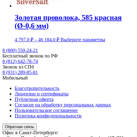
Золотая проволока, 585 красная
(Ø-0,6 мм)
Диапазон
Этот
4 797.0
₽
–
46 184.0
₽
Выберите параметры
цен:
товар
4
имеет
8 (800) 550-24-21
несколько
Бесплатный звонок по РФ
797.0 ₽
вариаций.
8 (812) 642-78-74
–
Опции
Звонок из СПб
46
можно
8 (931) 289-85-81
184.0 ₽
выбрать
Мобильный
на
странице
Благотворительность
товара.
Лицензии и сертификаты
Публичная оферта
Согласие на обработку персональных данных
Пользовательское соглашение
Политика конфиденциальности
Обратная связь
Офис в Санкт-Петербурге: