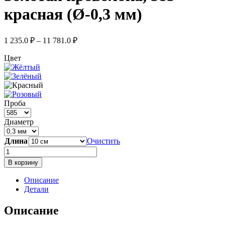
красная (Ø-0,3 мм)
Диапазон
1 235.0
₽
–
11 781.0
₽
цен:
1
Цвет
235.0 ₽
–
11
781.0 ₽
Проба
Диаметр
Длина
Очистить
Количество
товара
В корзину
Золотая
проволока,
Описание
585
Детали
красная
(Ø-0,3
Описание
мм)