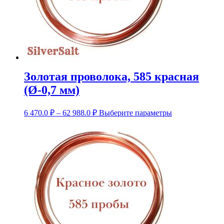
Золотая проволока, 585 красная
(Ø-0,7 мм)
Диапазон
Этот
6 470.0
₽
–
62 988.0
₽
Выберите параметры
цен:
товар
6
имеет
несколько
470.0 ₽
вариаций.
–
Опции
62
можно
988.0 ₽
выбрать
на
странице
товара.